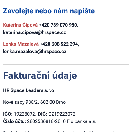
Zavolejte nebo nám napište
Kateřina Čípová
+
420 739 070 980,
katerina.cipova@hrspace.cz
Lenka Mazalová
+420 608 522 394,
lenka.mazalova@hrspace.cz
Fakturační údaje
HR Space Leaders s.r.o.
Nové sady 988/2, 602 00 Brno
IČO:
19223072
, DIČ:
CZ19223072
Číslo účtu:
2802536818/2010 Fio banka a.s.