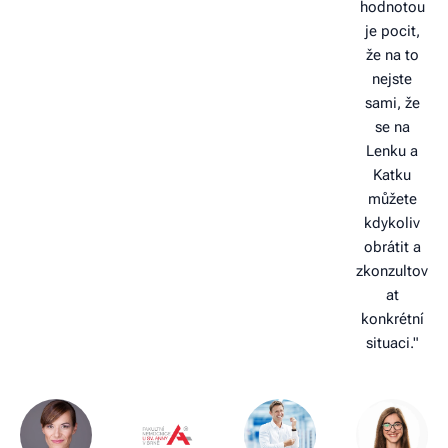
hodnotou
je pocit,
že na to
nejste
sami, že
se na
Lenku a
Katku
můžete
kdykoliv
obrátit a
zkonzultov
at
konkrétní
situaci."