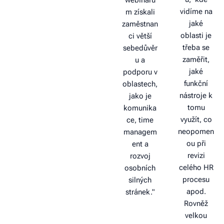
vidíme na
m získali
jaké
zaměstnan
oblasti je
ci větší
třeba se
sebedůvěr
zaměřit,
u a
jaké
podporu v
funkční
oblastech,
nástroje k
jako je
tomu
komunika
využít, co
ce, time
neopomen
managem
ou při
ent a
revizi
rozvoj
celého HR
osobních
procesu
silných
apod.
stránek."
Rovněž
velkou