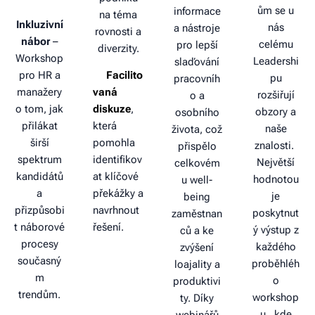
🎯
ům se u
informace
na téma
Inkluzivní
nás
a nástroje
rovnosti a
nábor
–
celému
pro lepší
diverzity.
Workshop
Leadershi
slaďování
pro HR a
🔹
Facilito
pu
pracovníh
manažery
vaná
rozšiřují
o a
o tom, jak
diskuze
,
obzory a
osobního
přilákat
která
naše
života, což
širší
pomohla
znalosti.
přispělo
spektrum
identifikov
Největší
celkovém
kandidátů
at klíčové
hodnotou
u well-
a
překážky a
je
being
přizpůsobi
navrhnout
poskytnut
zaměstnan
t náborové
řešení.
ý výstup z
ců a ke
procesy
každého
zvýšení
současný
proběhléh
loajality a
m
o
produktivi
trendům.
workshop
ty. Díky
u, kde
webinářů