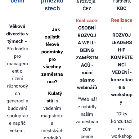
cemi
příležito
Partners,
a rozvoje,
stech
KBC
ČEZ
👥
Realizace
Realizace
:
Věková
:
OSOBNÍ
💡
Jak
diverzita v
ROZVOJ
ROZVOJ
zajistit
týmech
–
LEADERS
A WELL-
férové
Přednáška
HIP
BEING
podmínky
pro
KOMPETE
ZAMĚSTN
pro
managem
NCÍ
ACŮ -
všechny
ent o
VEDENÍ -
roční
zaměstna
řízení
konzultac
pásmo
nce?
různorodý
e a
webinářů
ch
🔹
Kulatý
workshop
"Webinář
generací a
stůl
s
y
e nabídly
budování
vedením
"Díky
našim
spoluprác
magistrátu
konzultací
zaměstnan
e napříč
a
m a
cům
věkem.
městských
workshop
cenné
podniků