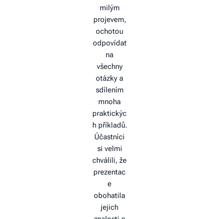
milým
projevem,
ochotou
odpovídat
na
všechny
otázky a
sdílením
mnoha
praktickýc
h příkladů.
Účastníci
si velmi
chválili, že
prezentac
e
obohatila
jejich
znalosti o