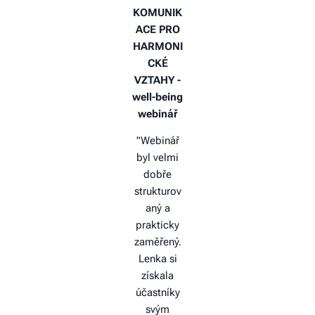
KOMUNIK
ACE PRO
HARMONI
CKÉ
VZTAHY -
well-being
webinář
"Webinář
byl velmi
dobře
strukturov
aný a
prakticky
zaměřený.
Lenka si
získala
účastníky
svým