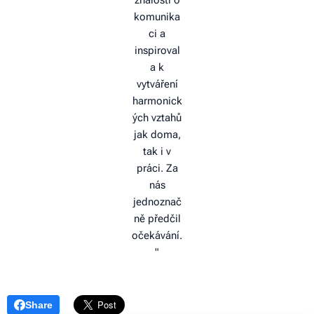
komunika
ci a
inspiroval
a k
vytváření
harmonick
ých vztahů
jak doma,
tak i v
práci. Za
nás
jednoznač
ně předčil
očekávání.
"
Share