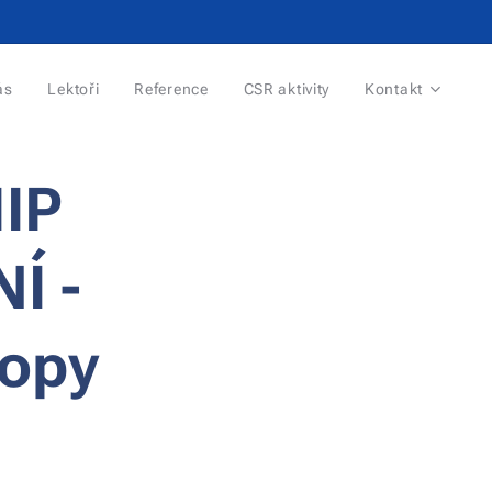
ás
Lektoři
Reference
CSR aktivity
Kontakt
IP
Í -
hopy