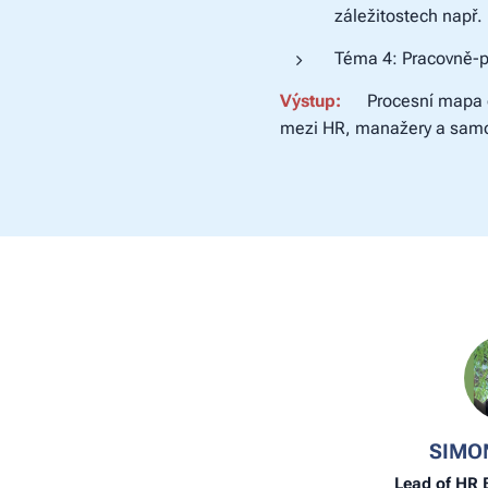
záležitostech např.
Téma 4: Pracovně-
Výstup:
✔
Procesní mapa o
mezi HR, manažery a samo
SIMO
Lead of HR 