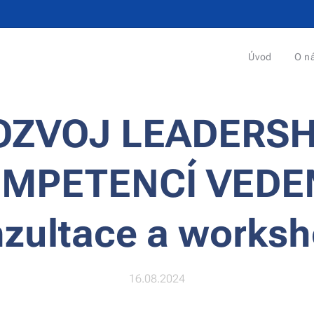
Úvod
O n
OZVOJ LEADERSH
MPETENCÍ VEDEN
zultace a works
16.08.2024