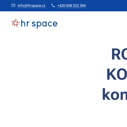
info@hrspace.cz
+420 608 522 394
R
KO
kon