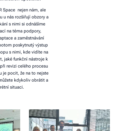
R Space nejen nám, ale
u nás rozšiřují obzory a
kání s nimi si odnášíme
mací na téma podpory,
daptace a zaměstnávání
 potom poskytnutý výstup
pu s nimi, kde vidíte na
t, jaké funkční nástroje k
ři revizi celého procesu
je pocit, že na to nejste
můžete kdykoliv obrátit a
étní situaci.