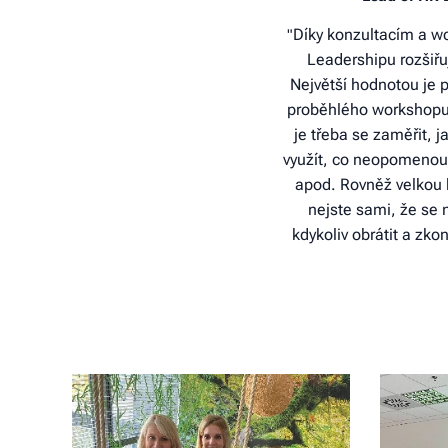
Díky konzultacím a 
"
Leadershipu rozšiřuj
Největší hodnotou je 
proběhlého workshopu,
je třeba se zaměřit, 
využít, co neopomenou 
apod. Rovněž velkou h
nejste sami, že se
kdykoliv obrátit a zko