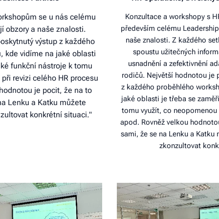
workshopům se u nás celému
Konzultace a workshopy s H
především celému Leadershipu 
í obzory a naše znalosti.
naše znalosti. Z každého set
poskytnutý výstup z každého
spoustu užitečných infor
 kde vidíme na jaké oblasti
usnadnění a zefektivnění a
jaké funkční nástroje k tomu
rodičů. Největší hodnotou je
při revizi celého HR procesu
z každého proběhlého worksho
odnotou je pocit, že na to
jaké oblasti je třeba se zaměři
 na Lenku a Katku můžete
tomu využít, co neopomenou p
nzultovat konkrétní situaci."
apod. Rovněž velkou hodnotou 
sami, že se na Lenku a Katku 
zkonzultovat konkr