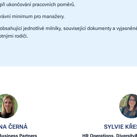
 při ukončování pracovních poměrů.
právní minimum pro manažery.
bsahující jednotlivé milníky, související dokumenty a vyjasněn
tnými rodiči.
NA ČERNÁ
SYLVIE KŘ
Business Partners
HR Operations, Diversity